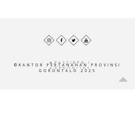
Behance
Facebook
Twitter
Pinterest
profile
profile
profile
profile
PASTIBPN.ID
©KANTOR PERTANAHAN PROVINSI
BPNONLINE.AC.ID
GORONTALO 2025
E-
ATRBPN.AC.ID
POS-
BPN.AC.ID
GEOPORTALATRBPN.AC.I
GISTARU.AC.ID
BADANPERTANAHANNASIO
SISTEMINFORMASIBPN.AC
KEMENTRIANPERTANAHAN
ATRBPNINDONESIA.AC.I
ATR-