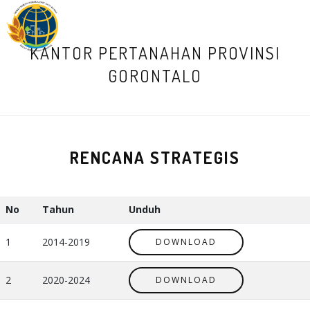
M
KANTOR PERTANAHAN PROVINSI
GORONTALO
RENCANA STRATEGIS
No
Tahun
Unduh
1
2014-2019
DOWNLOAD
2
2020-2024
DOWNLOAD