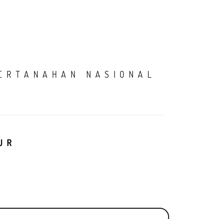
AMI
SIARAN PERS
PENGADUAN
PPID
LOGIN
ERTANAHAN NASIONAL
UR