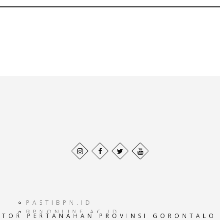
Behance
Facebook
Twitter
Pinterest
profile
profile
profile
profile
PASTIBPN.ID
BPNONLINE.AC.ID
TOR PERTANAHAN PROVINSI GORONTALO